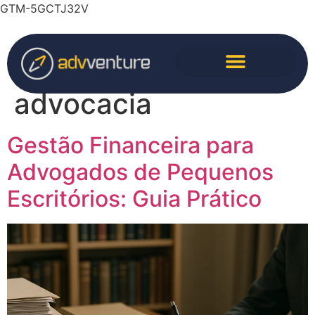
GTM-5GCTJ32V
Tag:
finanças
advocacia
Gestão Financeira para
Advogados de Pequenos
Escritórios: Guia Prático