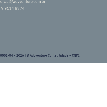
ercial@advventure.com.br
) 9 9514 8774
0001-84 – 2026 | © Advventure Contabilidade – CNPJ: