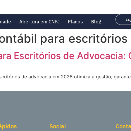
Lo
idade
Abertura em CNPJ
Planos
Blog
ntábil para escritórios
ra Escritórios de Advocacia:
ritórios de advocacia em 2026 otimiza a gestão, garante
rápidos
Social
Cont