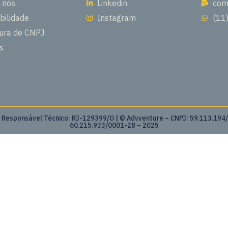
 nós
Linkedin
com
bilidade
Instagram
(11
ura de CNPJ
s
| Responsável Técnico: RJ-129399/O | © Advventure – CNPJ: 59.113.194/
60.215.933/0001-28 – 2025